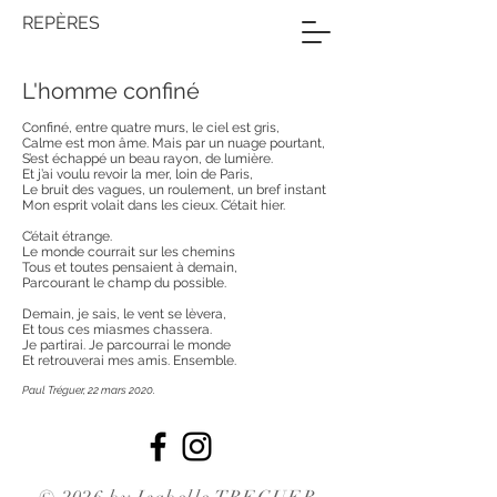
REPÈRES
L'homme confiné
Confiné, entre quatre murs, le ciel est gris,
Calme est mon âme. Mais par un nuage pourtant,
S’est échappé un beau rayon, de lumière.
Et j’ai voulu revoir la mer, loin de Paris,
Le bruit des vagues, un roulement, un bref instant
Mon esprit volait dans les cieux. C’était hier.
C’était étrange.
Le monde courrait sur les chemins
Tous et toutes pensaient à demain,
Parcourant le champ du possible.
Demain, je sais, le vent se lèvera,
Et tous ces miasmes chassera.
Je partirai. Je parcourrai le monde
Et retrouverai mes amis. Ensemble.
Paul Tréguer, 22 mars 2020.