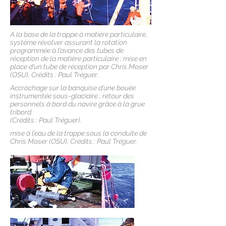
A la base de la trappe à matière particulaire,
système révolver assurant la rotation
programmée à l’avance des tubes de
réception de la matière particulaire ; mise en
place d’un tube de réception par Chris Moser
(OSU), Crédits : Paul Tréguer.
Accrochage sur la banquise d’une bouée
instrumentée sous-glaciaire ; retour des
personnels à bord du navire grâce à la grue
tribord.
(Crédits : Paul Tréguer).
mise à l’eau de la trappe sous la conduite de
Chris Moser (OSU), Crédits : Paul Tréguer.