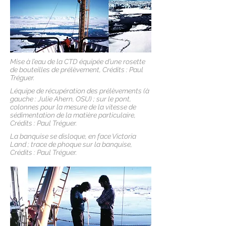
Mise à l’eau de la CTD équipée d’une rosette
de bouteilles de prélèvement, Crédits : Paul
Tréguer.
Léquipe de récupération des prélèvements (à
gauche : Julie Ahern, OSU) ; sur le pont,
colonnes pour la mesure de la vitesse de
sédimentation de la matière particulaire,
Crédits : Paul Tréguer.
La banquise se disloque, en face Victoria
Land ; trace de phoque sur la banquise,
Crédits : Paul Tréguer.