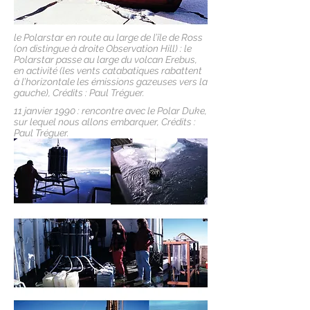
le Polarstar en route au large de l’île de Ross
(on distingue à droite Observation Hill) : le
Polarstar passe au large du volcan Erebus,
en activité (les vents catabatiques rabattent
à l’horizontale les émissions gazeuses vers la
gauche), Crédits : Paul Tréguer.
11 janvier 1990 : rencontre avec le Polar Duke,
sur lequel nous allons embarquer, Crédits :
Paul Tréguer.