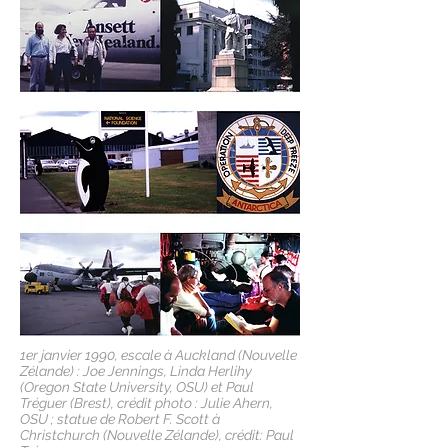
1er janvier 1990, escale à Auckland (Nouvelle
Zélande) : Joe Jennings, Linda Herlihy
(Oregon State University, OSU) et Paul
Tréguer (Brest), crédit photo : Julie Ahern,
OSU ; statue de Robert F. Scott à
Christchurch (Nouvelle Zélande), crédit: Paul