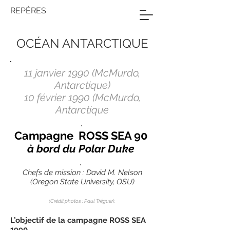
REPÈRES
OCÉAN ANTARCTIQUE
11 janvier 1990 (McMurdo,
Antarctique)
10 février 1990 (McMurdo,
Antarctique
.
Campagne ROSS SEA 90
à bord du Polar Duke
.
Chefs de mission : David M. Nelson
(Oregon State University, OSU)
(Crédit photos : Paul Tréguer).
L’objectif de la campagne ROSS SEA
1990