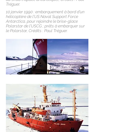
Tréguer.
10 janvier 1990 : embarquement à bord d’un
hélicoptère de l’US Naval Support Force
Antarctica, pour rejoindre le brise-glace
Polarstar de l’USCG ; prêts à embarquer sur
le Polarstar, Crédits : Paul Tréguer.