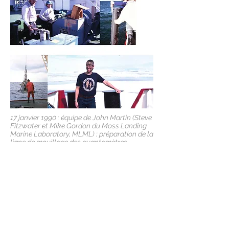
17 janvier 1990 : équipe de John Martin (Steve
Fitzwater et Mike Gordon du Moss Landing
Marine Laboratory, MLML) : préparation de la
ligne de mouillage des quantamètres
(mesure de la pénétration de l’énergie
lumineuse dans la couche de surface) ; mise
à l’eau des quantamètres, Crédits : Paul
Tréguer.
17 janvier 1990 : équipe de John Martin
(MLML) : Steve Fitzwater et Mike Gordon :
treuil du câble de téflon auquel est accroché
une palanquée de bouteilles de prélèvement
ultra-propres de type Go-flo ; remontée d’une