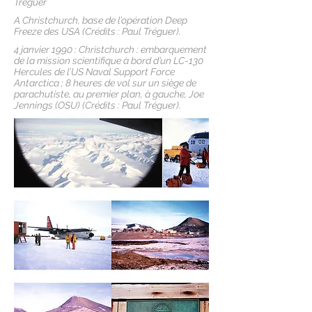
Tréguer
A Christchurch, base de l’opération Deep
Freeze des USA (Crédits : Paul Tréguer).
4 janvier 1990 : Christchurch : embarquement
de la mission scientifique à bord d’un LC-130
Hercules de l’US Naval Support Force
Antarctica ; 8 heures de vol sur un siège de
parachutiste, au premier plan, à gauche, Joe
Jennings (OSU) (Crédits : Paul Tréguer).