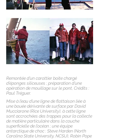
Remontée d’un carottier boite chargé
d’éponges siliceuses ; préparation d’une
opération de mouillage sur le pont, Crédits :
Paul Tréguer.
Mise à l’eau d’une ligne de flottaison liée à
une bouée dérivante de surface par David
Mucciarone (Rice University), à cette ligne
sont accrochées des trappes pour la collecte
de matière particulaire dans la couche
superficielle de l’océan ; une équipe
antarctique de choc : Steve Harden (North
Carolina State University, NCSU), Robin Pope