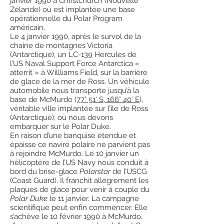
janvier 1990 à Christchurch (Nouvelle
Zélande) où est implantée une base
opérationnelle du Polar Program
américain.
Le 4 janvier 1990, après le survol de la
chaine de montagnes Victoria
(Antarctique), un LC-139 Hercules de
l’US Naval Support Force Antarctica «
atterrit » à Willliams Field, sur la barrière
de glace de la mer de Ross. Un véhicule
automobile nous transporte jusqu’à la
base de McMurdo (
77° 51′ S, 166° 40′ E
),
véritable ville implantée sur l’île de Ross
(Antarctique), où nous devons
embarquer sur le Polar Duke.
En raison d’une banquise étendue et
épaisse ce navire polaire ne parvient pas
à rejoindre McMurdo. Le 10 janvier un
hélicoptère de l’US Navy nous conduit à
bord du brise-glace
Polarstar
de l’USCG
(Coast Guard). Il franchit allègrement les
plaques de glace pour venir à couple du
Polar Duke
le 11 janvier. La campagne
scientifique peut enfin commencer. Elle
s’achève le 10 février 1990 à McMurdo,