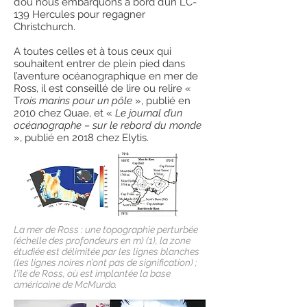
d’où nous embarquons à bord d’un LC-
139 Hercules pour regagner
Christchurch.
A toutes celles et à tous ceux qui
souhaitent entrer de plein pied dans
l’aventure océanographique en mer de
Ross, il est conseillé de lire ou relire «
T
rois marins pour un pôle
», publié en
2010 chez Quae, et «
Le journal d’un
océanographe – sur le rebord du monde
», publié en 2018 chez Elytis.
La mer de Ross : une topographie perturbée
(échelle des profondeurs en m) (1), la zone
étudiée est délimitée par les lignes blanches
(les lignes noires n’ont pas de signification) ;
l’île de Ross, où est implantée la base
américaine de McMurdo.