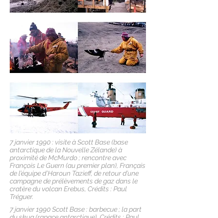
7 janvier 1990 : visite à Scott Base (base
antarctique de la Nouvelle Zélande) à
proximité de McMurdo ; rencontre avec
François Le Guern (au premier plan), Français
de l’équipe d’Haroun Tazieff, de retour d’une
campagne de prélèvements de gaz dans le
cratère du volcan Erebus, Crédits : Paul
Tréguer.
7 janvier 1990 Scott Base : barbecue ; la part
du skua (rapace antarctique), Crédits : Paul