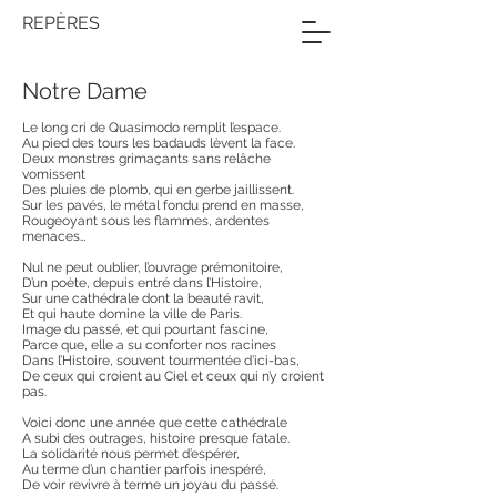
REPÈRES
Notre Dame
Le long cri de Quasimodo remplit l’espace.
Au pied des tours les badauds lèvent la face.
Deux monstres grimaçants sans relâche
vomissent
Des pluies de plomb, qui en gerbe jaillissent.
Sur les pavés, le métal fondu prend en masse,
Rougeoyant sous les flammes, ardentes
menaces…
Nul ne peut oublier, l’ouvrage prémonitoire,
D’un poète, depuis entré dans l’Histoire,
Sur une cathédrale dont la beauté ravit,
Et qui haute domine la ville de Paris.
Image du passé, et qui pourtant fascine,
Parce que, elle a su conforter nos racines
Dans l’Histoire, souvent tourmentée d’ici-bas,
De ceux qui croient au Ciel et ceux qui n’y croient
pas.
Voici donc une année que cette cathédrale
A subi des outrages, histoire presque fatale.
La solidarité nous permet d’espérer,
Au terme d’un chantier parfois inespéré,
De voir revivre à terme un joyau du passé.