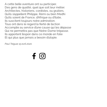
A cette belle aventure ont su participer,
Des gens de qualité, quel que soit leur métier.
Architectes, historiens, cordistes, ou grutiers,
Qu’ils s’appellent Philippe, Rémi ou bien Medhi
Qu’ils soient de France, d’Afrique ou d’Italie,
Ils suscitent toujours notre admiration.
Tous ont dans le regard la fierté de l’action
Accomplie au service d’une cause qui les dépasse
Qui ne permettra pas que Notre-Dame trépasse.
Ils apportent l’espoir dans ce monde en folie
Et qui plus que jamais a besoin d’utopie.
Paul Tréguer, 15 avril 2020.
© 2026 by Isabelle TREGUER