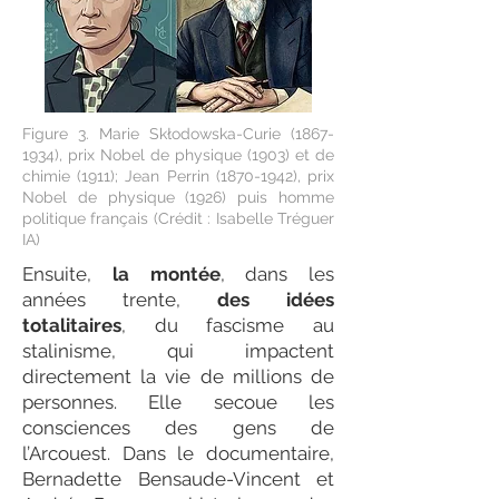
Figure 3. Marie Skłodowska-Curie
(1867-
1934)
, prix Nobel de physique (1903) et de
chimie (1911); Jean Perrin
(1870-1942)
, prix
Nobel de physique (1926) puis homme
politique français (Crédit : Isabelle Tréguer
IA)
Ensuite,
la montée
, dans les
années trente,
des idées
totalitaires
, du fascisme au
stalinisme, qui impactent
directement la vie de millions de
personnes. Elle secoue les
consciences des gens de
l’Arcouest. Dans le documentaire,
Bernadette Bensaude-Vincent et