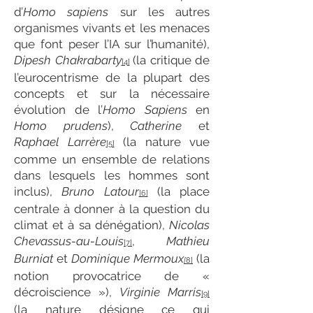
d’
Homo sapiens
sur les autres
organismes vivants et les menaces
que font peser l’IA sur l’humanité),
Dipesh Chakrabarty
(la critique de
[4]
l’eurocentrisme de la plupart des
concepts et sur la nécessaire
évolution de l’
Homo Sapiens
en
Homo prudens
),
Catherine
et
Raphael Larrère
(la nature vue
[5]
comme un ensemble de relations
dans lesquels les hommes sont
inclus),
Bruno Latour
(la place
[6]
centrale à donner à la question du
climat et à sa dénégation),
Nicolas
Chevassus-au-Louis
,
Mathieu
[7]
Burniat
et
Dominique Mermoux
(la
[
8]
notion provocatrice de «
décroiscience »),
Virginie Marris
[9]
(la nature désigne ce qui