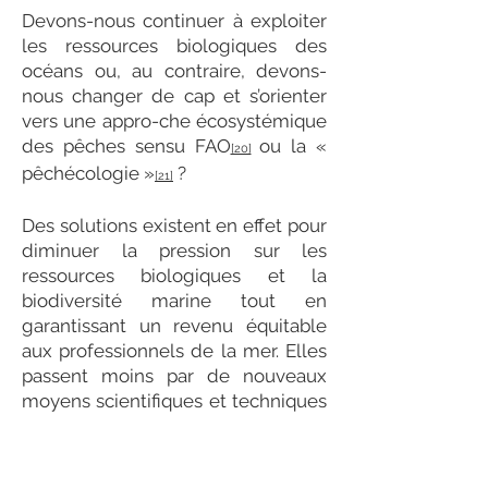
Devons-nous continuer à exploiter
les ressources biologiques des
océans ou, au contraire, devons-
nous changer de cap et s’orienter
vers une appro-che écosystémique
des pêches sensu FAO
ou la «
[20]
pêchécologie »
?
[21]
Des solutions existent en effet pour
diminuer la pression sur les
ressources biologiques et la
biodiversité marine tout en
garantissant un revenu équitable
aux professionnels de la mer. Elles
passent moins par de nouveaux
moyens scientifiques et techniques
de capture des espèces que par de
nouvelles approches de la nature
et du vivant qui réconcilient