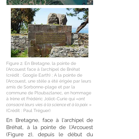
Figure 2. En Bretagne, la pointe de
l’Arcouest face à l’archipel de Bréhat
(crédit : Google Earth) ; A la pointe de
l’Arcouest, une stèle a été érigée par leurs
amis de Sorbonne-plage et par la
commune de Ploubazlanec, en hommage
à Irène et Frédéric Joliot-Curie qui «
ont
consacré leurs vies à la science et à la paix
»
(Crédit : Paul Tréguer)
En Bretagne, face à l'archipel de
Bréhat, à la pointe de l'Arcouest
(Figure 2), depuis le début du