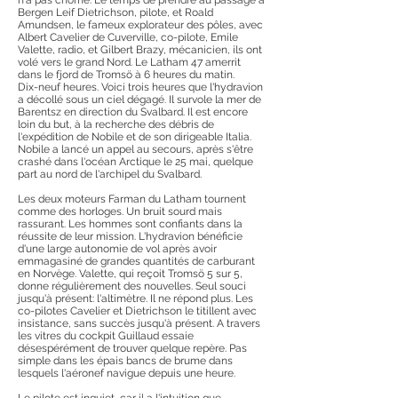
n'a pas chômé. Le temps de prendre au passage à
Bergen Leif Dietrichson, pilote, et Roald
Amundsen, le fameux explorateur des pôles, avec
Albert Cavelier de Cuverville, co-pilote, Emile
Valette, radio, et Gilbert Brazy, mécanicien, ils ont
volé vers le grand Nord. Le Latham 47 amerrit
dans le fjord de Tromsö à 6 heures du matin.
Dix-neuf heures. Voici trois heures que l'hydravion
a décollé sous un ciel dégagé. Il survole la mer de
Barentsz en direction du Svalbard. Il est encore
loin du but, à la recherche des débris de
l'expédition de Nobile et de son dirigeable Italia.
Nobile a lancé un appel au secours, après s'être
crashé dans l'océan Arctique le 25 mai, quelque
part au nord de l'archipel du Svalbard.
Les deux moteurs Farman du Latham tournent
comme des horloges. Un bruit sourd mais
rassurant. Les hommes sont confiants dans la
réussite de leur mission. L'hydravion bénéficie
d'une large autonomie de vol après avoir
emmagasiné de grandes quantités de carburant
en Norvège. Valette, qui reçoit Tromsö 5 sur 5,
donne régulièrement des nouvelles. Seul souci
jusqu'à présent: l'altimètre. Il ne répond plus. Les
co-pilotes Cavelier et Dietrichson le titillent avec
insistance, sans succès jusqu'à présent. A travers
les vitres du cockpit Guillaud essaie
désespérément de trouver quelque repère. Pas
simple dans les épais bancs de brume dans
lesquels l'aéronef navigue depuis une heure.