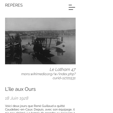
REPÈRES
Le Latham 47
mons.wikimedia.org/w/index.php?
curid=12721531
L'île aux Ours
18 Juin 1928
Voici deux jours que René Guillaud a quitté
Caudebec-en-Caux. Depuis, avec son équipage, il