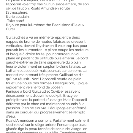
Le pilote est inquiet, car il a l'intuition que
l'appareil vole trop bas. Sur un siège arrière, de son
œil de faucon, Roald Amundsen scrute
l'atmosphère.
Il crie soudain:
-Take care!
Il ajoute pour lui-même: the Bear island (l'île aux
Ours) !
Guillaud les a vu en même temps: entre deux
nappes de brume de hautes falaises se dressent,
verticales, devant l'hydravion. Il vole trop bas pour
pouvoir les surmonter. Le pilote coupe les moteurs
et braque à droite toute, pour amorcer un vol
plané en perdant de l'altitude puis amerrir. Le bord
gauche extrême de l'aile supérieure du biplan
heurte violemment un surplomb d'une falaise. Le
Latham est secoué mais poursuit sur son erre. La
mer est maintenant très proche. Guillaud se dit
qu'il va réussir... Non! L'appareil heurte de plein
fouet une houle très formée. Déséquilibré, il pique
rapidement vers le fond de l'océan.
Panique à bord. Guillaud et Cuvillier essayent
désespérément d'ouvrir le cockpit, Brazy se
précipite vers la porte du fuselage. Mais l'appareil
déformé par le choc est maintenant soumis à la
pression. Rien ne s'ouvre. L'équipage est enfermé
dans un cercueil qui progressivement se remplit
d'eau.
Roald Amundsen a compris. Parfaitement calme, il
s'est relevé sur le siège arrière. Pendant que l'eau
glacée fige la peau tannée de son rude visage, en