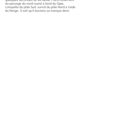
quelques secondes sa vie défile. Franchissement
du passage du nord-ouest à bord du Gjøa,
conquête du pôle Sud, survol du pôle Nord à l'aide
du Norge... Il sait qu'il laissera sa marque dans
l'Histoire. Mais là n'est pas son ultime fierté. Elle
tient au franchissement, seul, en plein hiver, des
montagnes du Télémark. C'était sa victoire sur lui-
même. Il n'avait pas vingt ans...
Epilogue: Le lieu du naufrage du Latham ne sera
jamais localisé. Seul un flotteur et un réservoir de
l'hydravion ainsi qu'un radeau de fortune,
transportés par les courants jusqu'à la côte de
Norvège, seront retrouvés.
Six nouveaux hommes sont entrés, pour l'éternité,
dans le royaume de Neptune...
Référence :
Mabire J., 1998. op.cit.
© 2026 by Isabelle TREGUER